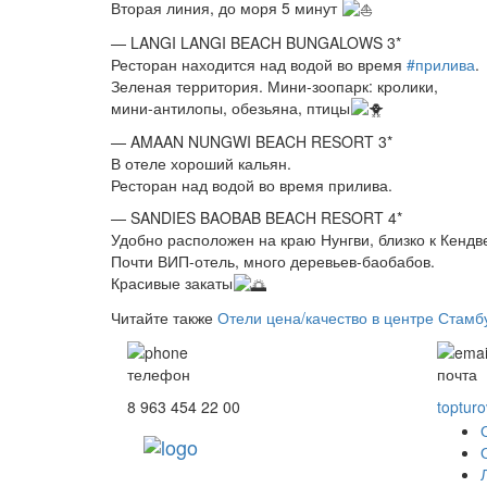
Вторая линия, до моря 5 минут
— LANGI LANGI BEACH BUNGALOWS 3*
Ресторан находится над водой во время
#прилива
.
Зеленая территория. Мини-зоопарк: кролики,
мини-антилопы, обезьяна, птицы
— AMAAN NUNGWI BEACH RESORT 3*
В отеле хороший кальян.
Ресторан над водой во время прилива.
— SANDIES BAOBAB BEACH RESORT 4*
Удобно расположен на краю Нунгви, близко к Кендв
Почти ВИП-отель, много деревьев-баобабов.
Красивые закаты
Читайте также
Отели цена/качество в центре Стамб
телефон
почта
8 963 454 22 00
toptur