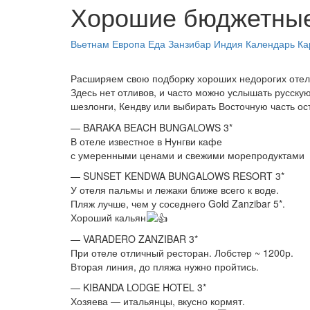
Хорошие бюджетные
Вьетнам
Европа
Еда
Занзибар
Индия
Календарь
Ка
Расширяем свою подборку хороших недорогих отеле
Здесь нет отливов, и часто можно услышать русскую
шезлонги, Кендву или выбирать Восточную часть ост
— BARAKA BEACH BUNGALOWS 3*
В отеле известное в Нунгви кафе
с умеренными ценами и свежими морепродуктами
— SUNSET KENDWA BUNGALOWS RESORT 3*
У отеля пальмы и лежаки ближе всего к воде.
Пляж лучше, чем у соседнего Gold Zanzibar 5*.
Хороший кальян
— VARADERO ZANZIBAR 3*
При отеле отличный ресторан. Лобстер ~ 1200р.
Вторая линия, до пляжа нужно пройтись.
— KIBANDA LODGE HOTEL 3*
Хозяева — итальянцы, вкусно кормят.