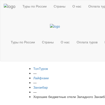
Туры по России
Страны
О нас
Оплата ту
Туры по России
Страны
О нас
Оплата туров
ТопТуров
—
Лайфхаки
—
Занзибар
—
Хорошие бюджетные отели Западного Занзи