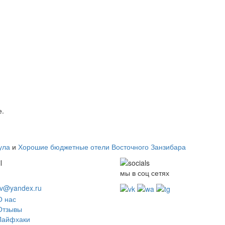
е.
ула
и
Хорошие бюджетные отели Восточного Занзибара
мы в соц сетях
ov@yandex.ru
О нас
Отзывы
Лайфхаки