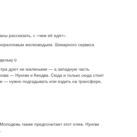
ы рассказать, с «чем её едят».
 коралловым мелководьем. Шикарного сервиса
едельку☺️
ветра дуют не маленькие — а западную часть
рова — Нунгви и Кендва. Сюда и только сюда стоит
ми — нужно подгадывать или ездить на трансфере,
 Молодежь также предпочитает этот пляж. Нунгви
.