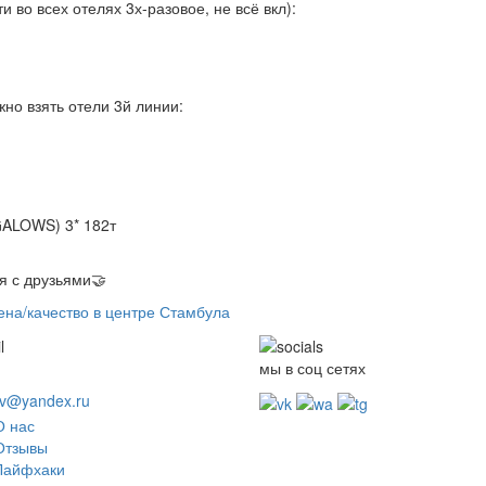
во всех отелях 3х-разовое, не всё вкл):
но взять отели 3й линии:
LOWS) 3* 182т
я с друзьями🤝
ена/качество в центре Стамбула
мы в соц сетях
ov@yandex.ru
О нас
Отзывы
Лайфхаки