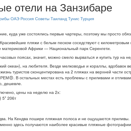
е отели на Занзибаре
рибы
ОАЭ
Россия
Советы
Таиланд
Тунис
Турция
ие, куда уже состоялись первые чартеры, поэтому мы просто обязан
 Красивейшие пляжи с белым песком соседствуют с километровым
це материковой Африки — Национальный парк Серенгети.
в часовых поясах, значит, можно смело вырваться и купить тур на н
̆ский океан), на любителя. Везде мелководье и кораллы, вдобавок 
жизнь туристов сконцентирована на 2 пляжах на верхней части ост
МОРЕМ😍. В остальных местах есть проблемы с приливами и отлива
о, дешевле.
ключено, цены на неделю на 2х:
 5* 206т
ендва. На Кендва пошире пляжная полоса и не ощущаются приливы.
 именно здесь получаются наиболее красивые пляжные фотографии