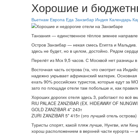
Хорошие и бюджетны
Вьетнам
Европа
Еда
Занзибар
Индия
Календарь
Ка
Танзания — единственное тёплое зимнее направлен
Остров Занзибар — некая смесь Египта и Мальдив.
здесь не будет, но в целом, достойно. Рядом серд
Перелёт из Мск 9,5 часов. С Москвой нет разницы 
Восточная часть острова (та, что смотрит на Индии
надежно укрывает африканский материк. Основная 
ехать 90% российских туристов, которые едут за 
зато по площади отели там побольше и, как правил
Хороших дорогих отеля здесь 3, работают по всё в
RIU PALACE ZANZIBAR (EX. HIDEAWAY OF NUNGWI)
GOLD ZANZIBAR 4* 243т
ZURI ZANZIBAR 5* 415т (это лучший отель острова)
Туристы спорят, какой пляж лучше, Нунгви, или К
хорош расположением в верхней части курорта —