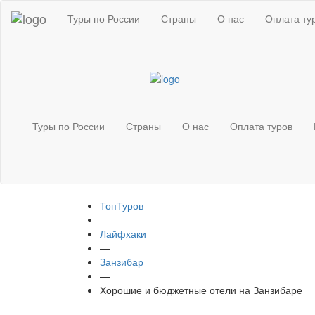
Туры по России
Страны
О нас
Оплата ту
Туры по России
Страны
О нас
Оплата туров
ТопТуров
—
Лайфхаки
—
Занзибар
—
Хорошие и бюджетные отели на Занзибаре