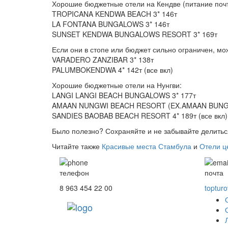
Хорошие бюджетные отели на Кендве (питание почти 
TROPICANA KENDWA BEACH 3* 146т
LA FONTANA BUNGALOWS 3* 146т
SUNSET KENDWA BUNGALOWS RESORT 3* 169т
Если они в стопе или бюджет сильно ограничен, мож
VARADERO ZANZIBAR 3* 138т
PALUMBOKENDWA 4* 142т (все вкл)
Хорошие бюджетные отели на Нунгви:
LANGI LANGI BEACH BUNGALOWS 3* 177т
AMAAN NUNGWI BEACH RESORT (EX.AMAAN BUNGA
SANDIES BAOBAB BEACH RESORT 4* 189т (все вкл)
Было полезно? Сохраняйте и не забывайте делитьс
Читайте также
Красивые места Стамбула
и
Отели ц
телефон
почта
8 963 454 22 00
toptur