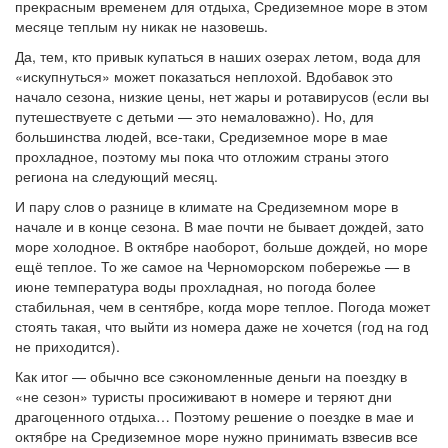
прекрасным временем для отдыха, Средиземное море в этом
месяце теплым ну никак не назовешь.
Да, тем, кто привык купаться в наших озерах летом, вода для
«искупнуться» может показаться неплохой. Вдобавок это
начало сезона, низкие цены, нет жары и ротавирусов (если вы
путешествуете с детьми — это немаловажно). Но, для
большинства людей, все-таки, Средиземное море в мае
прохладное, поэтому мы пока что отложим страны этого
региона на следующий месяц.
И пару слов о разнице в климате на Средиземном море в
начале и в конце сезона. В мае почти не бывает дождей, зато
море холодное. В октябре наоборот, больше дождей, но море
ещё теплое. То же самое на Черноморском побережье — в
июне температура воды прохладная, но погода более
стабильная, чем в сентябре, когда море теплое. Погода может
стоять такая, что выйти из номера даже не хочется (год на год
не приходится).
Как итог — обычно все сэкономленные деньги на поездку в
«не сезон» туристы просиживают в номере и теряют дни
драгоценного отдыха… Поэтому решение о поездке в мае и
октябре на Средиземное море нужно принимать взвесив все