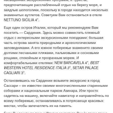
предпочитающие расслабленный отдых на берегу моря, и
заядлые шопоголики, поскольку в городе находится несколько
знаменитых аутлетов. Советуем Вам остановиться в отеле
NETTUNO SICILIA 4*.
Еще один остров Италии, который мы рекомендуем Вам
посетить — Сардиния. Здесь можно совместить пляжный
отдых с интересными экскурсионными поездками: большая
часть острова занята природными и археологическими
заповедниками. А его южное побережье знаменито своими
долгими песчаными пляжами, пальмовыми и сосновыми
рощами, спокойным и прозрачным морем. И
комфортабельными отелями: NEW BARCAVELA 4*
, BEST
WESTERN HOTEL RESIDENCE ITALIA 3
*, SETAR PALACE
CAGLIARI 3*.
Остановившись на Сардинии возьмите экскурсию в город
Сассари – он известен своими многочисленными старинными
соборами и национальным парком Азинара. Или просто
садитесь на машину, включайте навигатор и направляйтесь по
всему побережью, останавливаясь в потрясающе красивых
местах, чтобы запечатлеть их на память.
Если Вы вошли во вкус и Италия захватила Вас (а такое точно