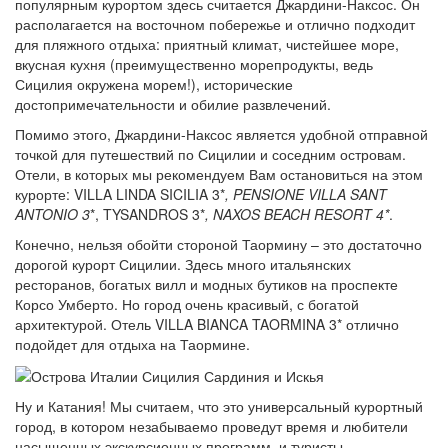
популярным курортом здесь считается Джардини-Наксос. Он
располагается на восточном побережье и отлично подходит
для пляжного отдыха: приятный климат, чистейшее море,
вкусная кухня (преимущественно морепродукты, ведь
Сицилия окружена морем!), исторические
достопримечательности и обилие развлечений.
Помимо этого, Джардини-Наксос является удобной отправной
точкой для путешествий по Сицилии и соседним островам.
Отели, в которых мы рекомендуем Вам остановиться на этом
курорте: VILLA LINDA SICILIA 3*
, PENSIONE VILLA SANT
ANTONIO 3
*, TYSANDROS 3*
, NAXOS BEACH RESORT 4*
.
Конечно, нельзя обойти стороной Таормину – это достаточно
дорогой курорт Сицилии. Здесь много итальянских
ресторанов, богатых вилл и модных бутиков на проспекте
Корсо Умберто. Но город очень красивый, с богатой
архитектурой. Отель VILLA BIANCA TAORMINA 3* отлично
подойдет для отдыха на Таормине.
Ну и Катания! Мы считаем, что это универсальный курортный
город, в котором незабываемо проведут время и любители
насыщенных экскурсионных программ, и туристы,