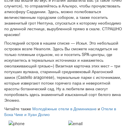
случится), то отправляйтесь в Альгеро, чтобы прочувствовать
атмосферу Сардинии. Здесь, можно полюбоваться
величественным городским собором, а также посетить
знаменитый грот Нептуна, спускаться к которому необходимо
по длинной лестнице, вырубленной прямо в скале. СТРАШНО
красиво!
Последний остров в нашем списке — Искья. Это небольшой
островок возле Неаполя. Здесь Вы сможете насладиться не
только пляжным отдыхом, но и посетить SPA-центры, где
искупаетесь в термальных источниках и намажетесь
омолаживающей грязью=) Визитная карточка этих мест – три
потухших вулкана, старинный средневековый Арагонский
замок (Castello aragonese), термальные парки с источниками,
которые извергают потоки горячего пара и невероятной
красоты ботанический сад. Ну а любители вина смогут
попробовать здесь знаменитый изысканный сорт белого вина
Эпомео.
Читайте также
Молодёжные отели в Доминикане
и
Отели в
Бока Чике и Хуан Долио