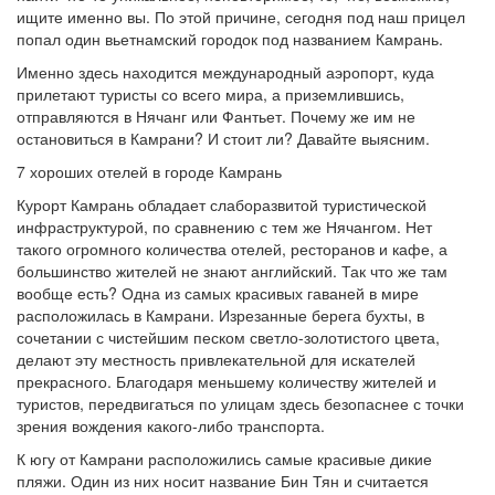
ищите именно вы. По этой причине, сегодня под наш прицел
попал один вьетнамский городок под названием Камрань.
Именно здесь находится международный аэропорт, куда
прилетают туристы со всего мира, а приземлившись,
отправляются в Нячанг или Фантьет. Почему же им не
остановиться в Камрани? И стоит ли? Давайте выясним.
7 хороших отелей в городе Камрань
Курорт Камрань обладает слаборазвитой туристической
инфраструктурой, по сравнению с тем же Нячангом. Нет
такого огромного количества отелей, ресторанов и кафе, а
большинство жителей не знают английский. Так что же там
вообще есть? Одна из самых красивых гаваней в мире
расположилась в Камрани. Изрезанные берега бухты, в
сочетании с чистейшим песком светло-золотистого цвета,
делают эту местность привлекательной для искателей
прекрасного. Благодаря меньшему количеству жителей и
туристов, передвигаться по улицам здесь безопаснее с точки
зрения вождения какого-либо транспорта.
К югу от Камрани расположились самые красивые дикие
пляжи. Один из них носит название Бин Тян и считается