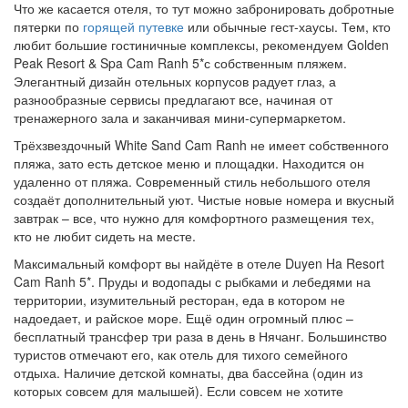
Что же касается отеля, то тут можно забронировать добротные
пятерки по
горящей путевке
или обычные гест-хаусы. Тем, кто
любит большие гостиничные комплексы, рекомендуем Golden
Peak Resort & Spa Cam Ranh 5*с собственным пляжем.
Элегантный дизайн отельных корпусов радует глаз, а
разнообразные сервисы предлагают все, начиная от
тренажерного зала и заканчивая мини-супермаркетом.
Трёхзвездочный White Sand Cam Ranh не имеет собственного
пляжа, зато есть детское меню и площадки. Находится он
удаленно от пляжа. Современный стиль небольшого отеля
создаёт дополнительный уют. Чистые новые номера и вкусный
завтрак – все, что нужно для комфортного размещения тех,
кто не любит сидеть на месте.
Максимальный комфорт вы найдёте в отеле Duyen Ha Resort
Cam Ranh 5*. Пруды и водопады с рыбками и лебедями на
территории, изумительный ресторан, еда в котором не
надоедает, и райское море. Ещё один огромный плюс –
бесплатный трансфер три раза в день в Нячанг. Большинство
туристов отмечают его, как отель для тихого семейного
отдыха. Наличие детской комнаты, два бассейна (один из
которых совсем для малышей). Если совсем не хотите