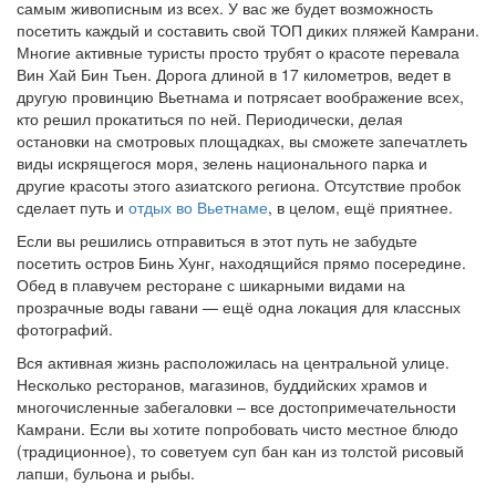
самым живописным из всех. У вас же будет возможность
посетить каждый и составить свой ТОП диких пляжей Камрани.
Многие активные туристы просто трубят о красоте перевала
Вин Хай Бин Тьен. Дорога длиной в 17 километров, ведет в
другую провинцию Вьетнама и потрясает воображение всех,
кто решил прокатиться по ней. Периодически, делая
остановки на смотровых площадках, вы сможете запечатлеть
виды искрящегося моря, зелень национального парка и
другие красоты этого азиатского региона. Отсутствие пробок
сделает путь и
отдых во Вьетнаме
, в целом, ещё приятнее.
Если вы решились отправиться в этот путь не забудьте
посетить остров Бинь Хунг, находящийся прямо посередине.
Обед в плавучем ресторане с шикарными видами на
прозрачные воды гавани — ещё одна локация для классных
фотографий.
Вся активная жизнь расположилась на центральной улице.
Несколько ресторанов, магазинов, буддийских храмов и
многочисленные забегаловки – все достопримечательности
Камрани. Если вы хотите попробовать чисто местное блюдо
(традиционное), то советуем суп бан кан из толстой рисовый
лапши, бульона и рыбы.