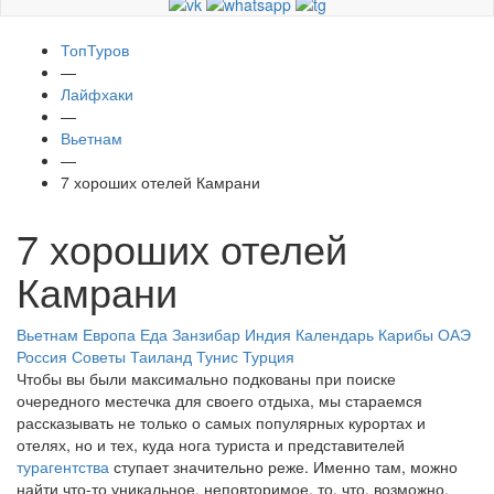
ТопТуров
—
Лайфхаки
—
Вьетнам
—
7 хороших отелей Камрани
7 хороших отелей
Камрани
Вьетнам
Европа
Еда
Занзибар
Индия
Календарь
Карибы
ОАЭ
Россия
Советы
Таиланд
Тунис
Турция
Чтобы вы были максимально подкованы при поиске
очередного местечка для своего отдыха, мы стараемся
рассказывать не только о самых популярных курортах и
отелях, но и тех, куда нога туриста и представителей
турагентства
ступает значительно реже. Именно там, можно
найти что-то уникальное, неповторимое, то, что, возможно,