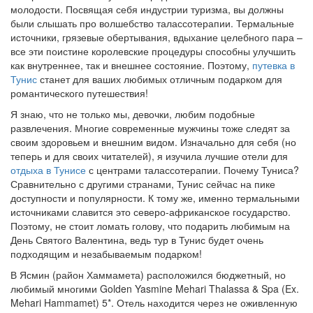
молодости. Посвящая себя индустрии туризма, вы должны
были слышать про волшебство талассотерапии. Термальные
источники, грязевые обертывания, вдыхание целебного пара –
все эти поистине королевские процедуры способны улучшить
как внутреннее, так и внешнее состояние. Поэтому,
путевка в
Тунис
станет для ваших любимых отличным подарком для
романтического путешествия!
Я знаю, что не только мы, девочки, любим подобные
развлечения. Многие современные мужчины тоже следят за
своим здоровьем и внешним видом. Изначально для себя (но
теперь и для своих читателей), я изучила лучшие отели для
отдыха в Тунисе
с центрами талассотерапии. Почему Туниса?
Сравнительно с другими странами, Тунис сейчас на пике
доступности и популярности. К тому же, именно термальными
источниками славится это северо-африканское государство.
Поэтому, не стоит ломать голову, что подарить любимым на
День Святого Валентина, ведь тур в Тунис будет очень
подходящим и незабываемым подарком!
В Ясмин (район Хаммамета) расположился бюджетный, но
любимый многими Golden Yasmine Mehari Thalassa & Spa (Ex.
Mehari Hammamet) 5*. Отель находится через не оживленную