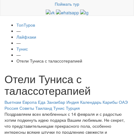
Поймать тур
ТопТуров
—
Лайфхаки
—
Тунис
—
Отели Туниса с талассотерапией
Отели Туниса с
талассотерапией
Вьетнам
Европа
Еда
Занзибар
Индия
Календарь
Карибы
ОАЭ
Россия
Советы
Таиланд
Тунис
Турция
Поздравляем всех влюбленных с 14 февраля и с радостью
хотим подкинуть идею подарка Вашим любимым. Не секрет,
что представительницам прекрасного пола, особенно
интересны всякие штучки по продлению свежести и