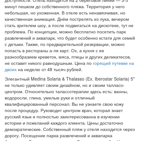
минут пешком до собственного пляжа. Территория у него
небольшая, но ухоженная. В отеле есть ненавязчивая, но
качественная анимация. Днём пострелять из лука, вечером
стать зрителем шоу, а после подвигаться на дискотеке, тут не
проблема. По концепции, можно бесплатно посетить парк
развлечений и аквапарк, что будет особенно кстати для семей
с детьми. Также, по предварительной резервации, можно
попасть в рестораны а-ля карт. Ох, а кухня с ее
разнообразием креветок, мяса, птицы и других деликатесов,
не оставит никого равнодушным. Цена по
горящей путевке на
двоих
на неделю от 48 тысяч рублей.
Элегантный Medina Solaria & Thalasso (Ex. Iberostar Solaria) 5*
не только удивляет своим дизайном, но и своим талласо-
центром. Относительно талассотерапии здесь есть: ванны,
водоросли, глина, умелые руки и отличный
квалифицированный персонал. Вы не узнаете свою кожу
после процедур. Руководит центром врач, которая знает
русский язык и полностью заинтересованна в изучении
истории и пожеланий каждого клиента. Цены достаточно
демократические. Собственный пляж у отеля находится через
дорогу. Посещение парка развлечений и аквапарка