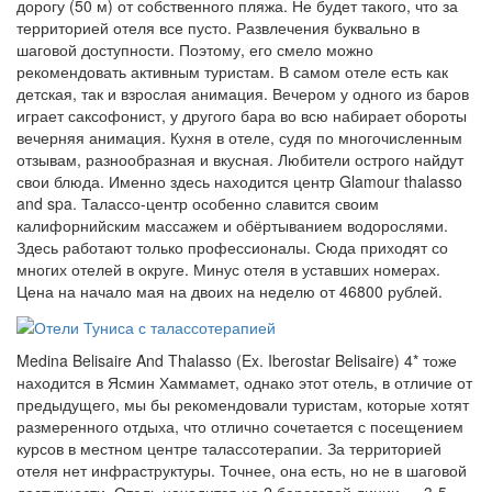
дорогу (50 м) от собственного пляжа. Не будет такого, что за
территорией отеля все пусто. Развлечения буквально в
шаговой доступности. Поэтому, его смело можно
рекомендовать активным туристам. В самом отеле есть как
детская, так и взрослая анимация. Вечером у одного из баров
играет саксофонист, у другого бара во всю набирает обороты
вечерняя анимация. Кухня в отеле, судя по многочисленным
отзывам, разнообразная и вкусная. Любители острого найдут
свои блюда. Именно здесь находится центр
Glamour thalasso
and spa.
Талассо-центр особенно славится своим
калифорнийским массажем и обёртыванием водорослями.
Здесь работают только профессионалы. Сюда приходят со
многих отелей в округе. Минус отеля в уставших номерах.
Цена на начало мая на двоих на неделю от 46800 рублей.
Medina Belisaire And Thalasso (Ex. Iberostar Belisaire) 4* тоже
находится в Ясмин Хаммамет, однако этот отель, в отличие от
предыдущего, мы бы рекомендовали туристам, которые хотят
размеренного отдыха, что отлично сочетается с посещением
курсов в местном центре талассотерапии. За территорией
отеля нет инфраструктуры. Точнее, она есть, но не в шаговой
доступности. Отель находится на 2 береговой линии — 3-5