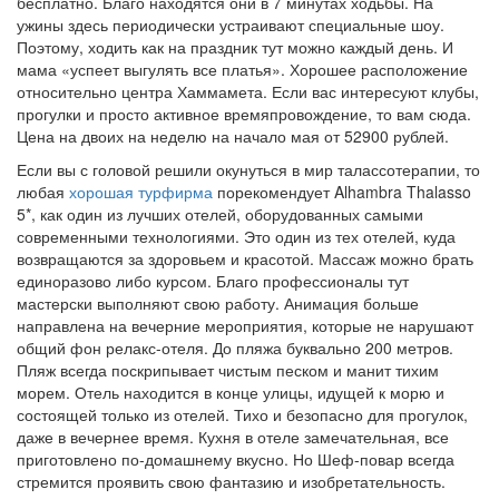
бесплатно. Благо находятся они в 7 минутах ходьбы. На
ужины здесь периодически устраивают специальные шоу.
Поэтому, ходить как на праздник тут можно каждый день. И
мама «успеет выгулять все платья». Хорошее расположение
относительно центра Хаммамета. Если вас интересуют клубы,
прогулки и просто активное времяпровождение, то вам сюда.
Цена на двоих на неделю на начало мая от 52900 рублей.
Если вы с головой решили окунуться в мир талассотерапии, то
любая
хорошая турфирма
порекомендует Alhambra Thalasso
5*, как один из лучших отелей, оборудованных самыми
современными технологиями. Это один из тех отелей, куда
возвращаются за здоровьем и красотой. Массаж можно брать
единоразово либо курсом. Благо профессионалы тут
мастерски выполняют свою работу. Анимация больше
направлена на вечерние мероприятия, которые не нарушают
общий фон релакс-отеля. До пляжа буквально 200 метров.
Пляж всегда поскрипывает чистым песком и манит тихим
морем. Отель находится в конце улицы, идущей к морю и
состоящей только из отелей. Тихо и безопасно для прогулок,
даже в вечернее время. Кухня в отеле замечательная, все
приготовлено по-домашнему вкусно. Но Шеф-повар всегда
стремится проявить свою фантазию и изобретательность.