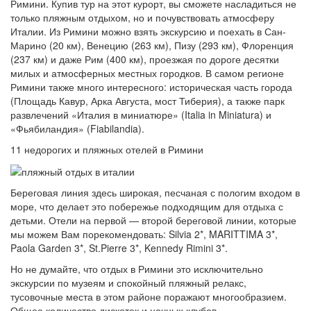
Римини. Купив тур на этот курорт, вы сможете насладиться не
только пляжным отдыхом, но и почувствовать атмосферу
Италии. Из Римини можно взять экскурсию и поехать в Сан-
Марино (20 км), Венецию (263 км), Пизу (293 км), Флоренция
(237 км) и даже Рим (400 км), проезжая по дороге десятки
милых и атмосферных местных городков. В самом регионе
Римини также много интересного: историческая часть города
(Площадь Кавур, Арка Августа, мост Тиберия), а также парк
развлечений «Италия в миниатюре» (Italia in Miniatura) и
«Фьябиландия» (Fiabilandia).
11 недорогих и пляжных отелей в Римини
Береговая линия здесь широкая, песчаная с пологим входом в
море, что делает это побережье подходящим для отдыха с
детьми. Отели на первой — второй береговой линии, которые
мы можем Вам порекомендовать: Silvia 2*, MARITTIMA 3*,
Paola Garden 3*, St.Pierre 3*, Kennedy Rimini 3*.
Но не думайте, что отдых в Римини это исключительно
экскурсии по музеям и спокойный пляжный релакс,
тусовочные места в этом районе поражают многообразием.
Общее количество дискотек и ночных клубов,