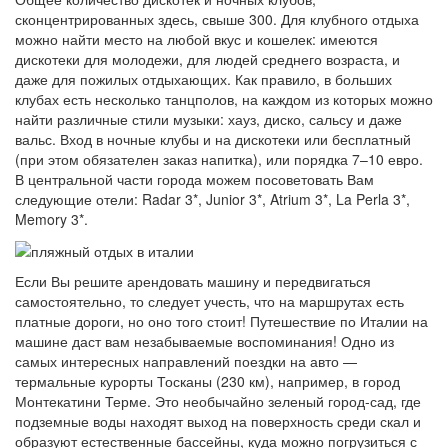
сконцентрированных здесь, свыше 300. Для клубного отдыха
можно найти место на любой вкус и кошелек: имеются
дискотеки для молодежи, для людей среднего возраста, и
даже для пожилых отдыхающих. Как правило, в больших
клубах есть несколько танцполов, на каждом из которых можно
найти различные стили музыки: хауз, диско, сальсу и даже
вальс. Вход в ночные клубы и на дискотеки или бесплатный
(при этом обязателен заказ напитка), или порядка 7–10 евро.
В центральной части города можем посоветовать Вам
следующие отели: Radar 3*, Junior 3*, Atrium 3*, La Perla 3*,
Memory 3*.
Если Вы решите арендовать машину и передвигаться
самостоятельно, то следует учесть, что на маршрутах есть
платные дороги, но оно того стоит! Путешествие по Италии на
машине даст вам незабываемые воспоминания! Одно из
самых интересных направлений поездки на авто —
термальные курорты Тосканы (230 км), например, в город
Монтекатини Терме. Это необычайно зеленый город-сад, где
подземные воды находят выход на поверхность среди скал и
образуют естественные бассейны, куда можно погрузиться с