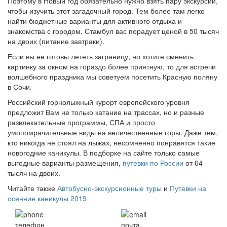
Поэтому в Новый год обязательно нужно взять пару экскурсий,
чтобы изучить этот загадочный город. Тем более там легко
найти бюджетные варианты для активного отдыха и
знакомства с городом. Стамбул вас порадует ценой в 50 тысяч
на двоих (питание завтраки).
Если вы не готовы лететь заграницу, но хотите сменить
картинку за окном на гораздо более приятную, то для встречи
волшебного праздника мы советуем посетить Красную поляну
в Сочи.
Российский горнолыжный курорт европейского уровня
предложит Вам не только катание на трассах, но и разные
развлекательные программы, СПА и просто
умопомрачительные виды на величественные горы. Даже тем,
кто никогда не стоял на лыжах, несомненно понравятся такие
новогодние каникулы. В подборке на сайте только самые
выгодные варианты размещения,
путевки по России
от 64
тысяч на двоих.
Читайте также
Автобусно-экскурсионные туры
и
Путевки на
осенние каникулы 2019
телефон
почта