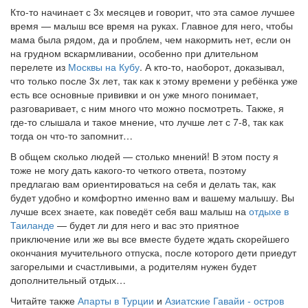
Кто-то начинает с 3х месяцев и говорит, что эта самое лучшее
время — малыш все время на руках. Главное для него, чтобы
мама была рядом, да и проблем, чем накормить нет, если он
на грудном вскармливании, особенно при длительном
перелете из
Москвы на Кубу
. А кто-то, наоборот, доказывал,
что только после 3х лет, так как к этому времени у ребёнка уже
есть все основные прививки и он уже много понимает,
разговаривает, с ним много что можно посмотреть. Также, я
где-то слышала и такое мнение, что лучше лет с 7-8, так как
тогда он что-то запомнит…
В общем сколько людей — столько мнений! В этом посту я
тоже не могу дать какого-то четкого ответа, поэтому
предлагаю вам ориентироваться на себя и делать так, как
будет удобно и комфортно именно вам и вашему малышу. Вы
лучше всех знаете, как поведёт себя ваш малыш на
отдыхе в
Таиланде
— будет ли для него и вас это приятное
приключение или же вы все вместе будете ждать скорейшего
окончания мучительного отпуска, после которого дети приедут
загорелыми и счастливыми, а родителям нужен будет
дополнительный отдых…
Читайте также
Апарты в Турции
и
Азиатские Гавайи - остров