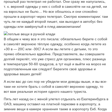
прошлый раз телетрап не работал. Они сразу же напугались,
т. к. верхней одежды у них с собой в самолёте ни на детей, ни
на взрослых не было… Но все обошлось и они спокойно
прошли в аэропорт через телетрап. Смотрю комментарии: там
чуть ли не каждый второй пишет, как выходил в автобус без
одежды или завёрнутый в плед авиакомпании!
В общем к чему все я это писала: обязательно берите с собой
в самолёт верхнюю тёплую одежду, особенно когда летите из
+30 в — 20С или -30С! А если вы летите с детьми, то это
прямо обязательно вдвойне. Представляете, вы совершаете
долгий перелёт, что уже стресс для организма, плюс разница
в температуре 50-60 градусов, а тут ещё и выйти на мороз не
подготовленным как следует! Берегите своё здоровье и
здоровье ваших детей!
А если вас до сих пор не убедили мои доводы выше, и вы все-
таки не хотите брать с собой в самолёт верхнюю одежду, то
вот вам реальная история одного нашего туриста.
Пять лет назад он с женой улетел отдыхать из Екатеринбурга в
ОАЭ, машину оставил на платной парковке в аэропорту, а
зимние вещи в камере хранения также в аэропорту Екб. Когда