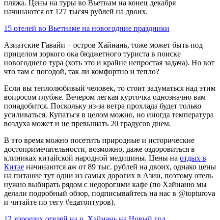
пляжа. Цены на туры во Вьетнам на конец декабря
начинаются от 127 тысяч рублей на двоих.
15 отелей во Вьетнаме на новогодние праздники
Азиатские Гавайи – остров Хайнань, тоже может быть под
прицелом зоркого ока бюджетного туриста в поиске
новогоднего тура (хоть это и крайне непростая задача). Но вот
что там с погодой, так ли комфортно и тепло?
Если вы теплолюбивый человек, то стоит задуматься над этим
вопросом глубже. Вечером легкая курточка однозначно вам
понадобится. Поскольку из-за ветра прохлада будет только
усиливаться. Купаться в целом можно, но иногда температура
воздуха может и не превышать 20 градусов днем.
В это время можно посетить природные и исторические
достопримечательности, возможно, даже оздоровиться в
клиниках китайской народной медицины. Цены на
отдых в
Китае
начинаются аж от 89 тыс. рублей на двоих, однако цены
на питание тут одни из самых дорогих в Азии, поэтому отель
нужно выбирать рядом с недорогими кафе (по Хайнаню мы
делали подробный обзор, подписывайтесь на нас в @topturova
и читайте по тегу #едатоптуров).
12 хороших отелей на о. Хайнань на Новый год