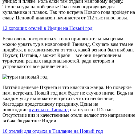
улицах и пляже. Роль ёлки там отдали манговому дереву.
Температура на побережье Гоа самая подходящая для
купальника и плавок. Так что встреча Нового года пройдёт на
славу. Ценовой диапазон начинается от 112 тыс плюс визы.
12 хороших отелей в Индии на Новый год
Если очень поторопиться, то по привлекательным ценам
можно урвать тур в новогодний Таиланд. Скучать вам там не
придётся, в независимости от того, какой регион был выбран.
Пхукет, Паттайя, а может Краби – все они переполнены
туристами разных национальностей, ради которых и
устраиваются все развлечения.
Паттайя дешевле Пхукета и это классика жанра. Но поверьте
нам, встречать Новый год вам будет не скучно нигде. Ведь на
каждом углу вы можете встретить что-то необычное,
благодаря предстоящему празднику. Цены на
новогодние
путевки в Таиланд
стартуют от 115 тыс.
Отсутствие виз и качественные отели делают это направление
всё-же бюджетнее Индии.
16 отелей для отдыха в Таиланде на Новый год