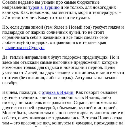
Совсем недавно вы узнали про самые бюджетные
направления
туров в Турцию
и не только, для новогодних
каникул. Как, возможно, вы заметили, моря и температуры +
27 в тени там нет. Кому-то этого и не нужно.
Но, если душа зимой (тем более в Новый год) требует пляжа и
подзарядки от жарких солнечных лучей, то не стоит
ограничивать себя в желаниях и всё-таки сделать себе
любимому(ой) подарок, отправившись в тёплые края
с
вылетом из Сургута
.
Да, теплые направления будут подороже предыдущих. Но и
здесь мы отыскали самые выгодные предложения, которые
возможны только для отдыха в новогодний период. Цены
указаны от 7 дней, на двух человек с питанием, в зависимости
от отеля (без питания, либо завтрак). Актуальны на начало
октября.
Начнём, пожалуй, с
отдыха в Индии
. Как говорят бывалые
путешественники: «либо ты влюбишься в Индию, либо
никогда не захочешь возвращаться». Страна, не похожая на
другие: со своей культурой, обычаями, кухней и историей.
Может быть, именно там вы познаете нирвану или откроете в
себе то, о чем никогда не задумывались. Встреча Нового года
там – это красочные шоу, конкурсы и ярмарки, проходящие на