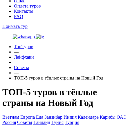
О нас
Оплата туров
Контакты
FAQ
Поймать тур
ТопТуров
—
Лайфхаки
—
Советы
—
ТОП-5 туров в тёплые страны на Новый Год
ТОП-5 туров в тёплые
страны на Новый Год
Вьетнам
Европа
Еда
Занзибар
Индия
Календарь
Карибы
ОАЭ
Россия
Советы
Таиланд
Тунис
Турция