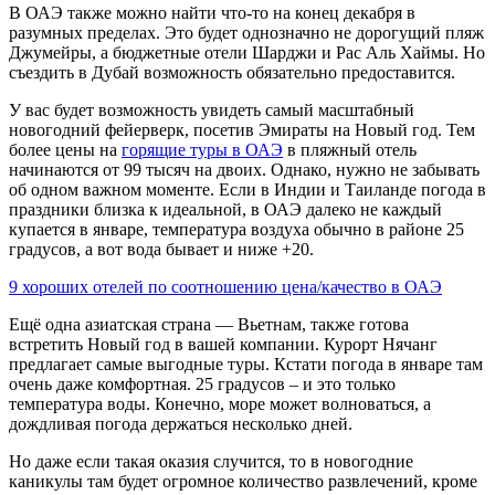
В ОАЭ также можно найти что-то на конец декабря в
разумных пределах. Это будет однозначно не дорогущий пляж
Джумейры, а бюджетные отели Шарджи и Рас Аль Хаймы. Но
съездить в Дубай возможность обязательно предоставится.
У вас будет возможность увидеть самый масштабный
новогодний фейерверк, посетив Эмираты на Новый год. Тем
более цены на
горящие туры в ОАЭ
в пляжный отель
начинаются от 99 тысяч на двоих. Однако, нужно не забывать
об одном важном моменте. Если в Индии и Таиланде погода в
праздники близка к идеальной, в ОАЭ далеко не каждый
купается в январе, температура воздуха обычно в районе 25
градусов, а вот вода бывает и ниже +20.
9 хороших отелей по соотношению цена/качество в ОАЭ
Ещё одна азиатская страна — Вьетнам, также готова
встретить Новый год в вашей компании. Курорт Нячанг
предлагает самые выгодные туры. Кстати погода в январе там
очень даже комфортная. 25 градусов – и это только
температура воды. Конечно, море может волноваться, а
дождливая погода держаться несколько дней.
Но даже если такая оказия случится, то в новогодние
каникулы там будет огромное количество развлечений, кроме