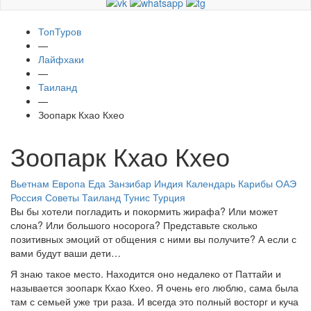
ТопТуров
—
Лайфхаки
—
Таиланд
—
Зоопарк Кхао Кхео
Зоопарк Кхао Кхео
Вьетнам
Европа
Еда
Занзибар
Индия
Календарь
Карибы
ОАЭ
Россия
Советы
Таиланд
Тунис
Турция
Вы бы хотели погладить и покормить жирафа? Или может
слона? Или большого носорога? Представьте сколько
позитивных эмоций от общения с ними вы получите? А если с
вами будут ваши дети…
Я знаю такое место. Находится оно недалеко от Паттайи и
называется зоопарк Кхао Кхео. Я очень его люблю, сама была
там с семьей уже три раза. И всегда это полный восторг и куча