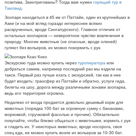
позитива. Заинтригованы? Тогда вам нужен
горящий тур в
Таиланд
.
Зоопарк находиться в 45 км от Паттайи, один из крупнейших в
Азии (и на мой вгляд гораздо интереснее всяких
раскрученных, вроде Сингапурского). Главное отличие от
остальных зоопарков — невероятное чувство вовлечения в
природу. Многие животные (не опасные, вроде оленей)
гуляют без вольеров, их можно покормить с рук.
Экскурсию туда можно купить через
туроператора
или
добраться самим, например последний раз мы ездили на
такси. Первый раз лучше ехать с экскурсией, так как в нее
будет входить: трансфер из Паттайи и обратно, услуги гида,
билеты на шоу, дорога между различными зонами зоопарка,
ведь его территория огромна.
Недалеко от входа продается довольно дешевый корм для
животных (порядка 100 бат за огромную сумку с бананами,
морковкой, стручковой фасолью и прочим). Обязательно
покупайте, чтобы близко общаться с животными, кормить с рук
и гладить их. У некоторых животных, вроде носорога, своя
спец еда, ее можно купить возле их вольеров за 10-30 бат.