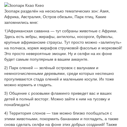
Зоопарк разделён на несколько тематических зон: Азия,
Африка, Австралия, Остров обезьян, Парк птиц. Какие
запомнились мне:
1)Африканская саванна — тут собраны животные с Африки.
Здесь есть зебры, жирафы, антилопы, носороги, буйволы,
крупные африканские страусы. Тут просто можно «залипнуть»
на полчаса, кормя жирафов стручковой фасолью и морковкой!
Это просто невероятные эмоции. Ну и селфи на их фоне
будет самым популярным в вашем аккаунте.
2) Парк оленей — зелёный островок с валунами и
немногочисленными деревьями, среди которых неспешно
прогуливаются стада оленей и маленькие косули. Их тоже
можно кормить и гладить.
3) Общение с розовыми фламинго приведет вас и ваших
детей в полный восторг. Можно зайти к ним на тусовку и
понаблюдать!
4) Территория слонов — там можно близко пообщаться с
этими животными, покормить бананами и погладить, а также
снова сделать селфи на фоне этих добрых созданий! Также